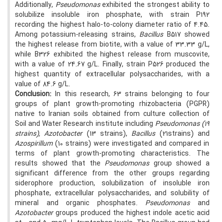
Additionally,
Pseudomonas
exhibited the strongest ability to
solubilize insoluble iron phosphate, with strain P192
recording the highest halo-to-colony diameter ratio of 4.45.
Among potassium-releasing strains,
Bacillus
B517 showed
the highest release from biotite, with a value of 33.33 g/L,
while B326 exhibited the highest release from muscovite,
with a value of 24.67 g/L. Finally, strain P526 produced the
highest quantity of extracellular polysaccharides, with a
value of 84.6 g/L.
Conclusion:
In this research, 63 strains belonging to four
groups of plant growth-promoting rhizobacteria (PGPR)
native to Iranian soils obtained from culture collection of
Soil and Water Research institute including
Pseudomonas (19
strains), Azotobacter
(13 strains),
Bacillus
(21strains)
and
Azospirillum
(10 strains) were investigated and compared in
terms of plant growth-promoting characteristics. The
results showed that the
Pseudomonas
group showed a
significant difference from the other groups regarding
siderophore production, solubilization of insoluble iron
phosphate, extracellular polysaccharides, and solubility of
mineral and organic phosphates.
Pseudomonas
and
Azotobacter
groups produced the highest indole acetic acid