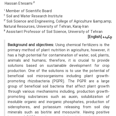
4
Hassan Etesami
1
Member of Scientific Board
2
Soil and Water Research Institute
3
Soli Science and Engineering, College of Agriculture &amp;amp;
Natural Resources, University of Tehran, Karaj-Iran
4
Assistant Professor of Soil Science, University of Tehran
چکیده
[English]
Background and objectives:
Using chemical fertilizers is the
primary method of plant nutrition in agriculture, however, it
has a high potential for contamination of water, soil, plants,
animals and humans; therefore, it is crucial to provide
solutions based on sustainable development for crop
production. One of the solutions is to use the potential of
beneficial soil microorganisms including plant growth-
promoting rhizobacteria (PGPR). The PGPR are a large
group of beneficial soil bacteria that affect plant growth
through various mechanisms including, production growth-
promoting substances such as auxin, solubilization of
insoluble organic and inorganic phosphates, production of
side­rophores, and potassium releasing from soil clay
minerals such as biotite and moscuvite. Having positive