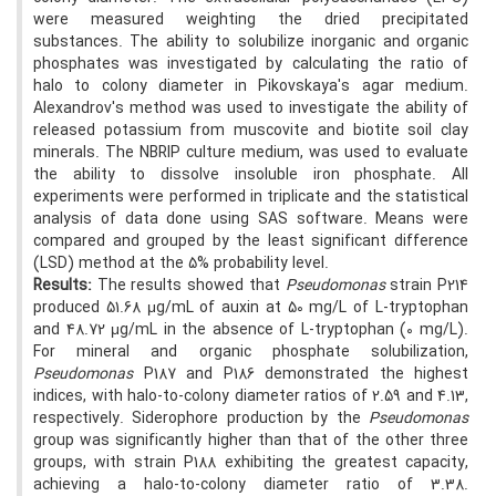
were measured weighting the dried precipitated
substances. The ability to solubilize inorganic and organic
phosphates was investigated by calculating the ratio of
halo to colony diameter in Pikovskaya's agar medium.
Alexandrov's method was used to investigate the ability of
released potassium from muscovite and biotite soil clay
minerals. The NBRIP culture medium, was used to evaluate
the ability to dissolve insoluble iron phosphate. All
experiments were performed in triplicate and the statistical
analysis of data done using SAS software. Means were
compared and grouped by the least significant difference
(LSD) method at the 5% probability level.
Results:
The results showed that
Pseudomonas
strain P214
produced 51.68 μg/mL of auxin at 50 mg/L of L-tryptophan
and 48.72 μg/mL in the absence of L-tryptophan (0 mg/L).
For mineral and organic phosphate solubilization,
Pseudomonas
P187 and P186 demonstrated the highest
indices, with halo-to-colony diameter ratios of 2.59 and 4.13,
respectively. Siderophore production by the
Pseudomonas
group was significantly higher than that of the other three
groups, with strain P188 exhibiting the greatest capacity,
achieving a halo-to-colony diameter ratio of 3.38.