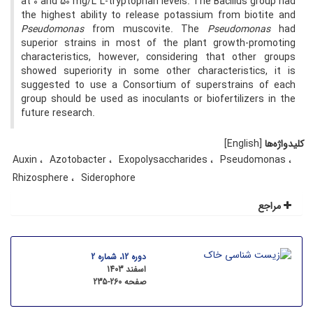
at 0 and 50 mg/L L-tryptophan levels. The Bacillus group had
the highest ability to release potassium from biotite and
Pseudomonas
from muscovite. The
Pseudomonas
had
superior strains in most of the plant growth-promoting
characteristics, however, considering that other groups
showed superiority in some other characteristics, it is
suggested to use a Consortium of superstrains of each
group should be used as inoculants or biofertilizers in the
future research.
کلیدواژه‌ها
[English]
Auxin
Azotobacter
Exopolysaccharides
Pseudomonas
Rhizosphere
Siderophore
مراجع
دوره 12، شماره 2
اسفند 1403
صفحه
235-260