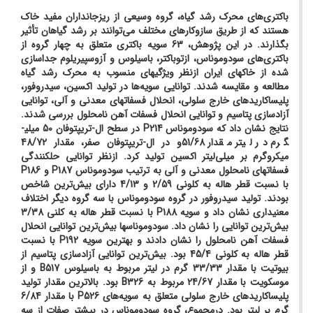
باکتری‌های محرک رشد گیاه، گروه وسیعی از ریزجانداران مفید خاک
هستند که از طریق سازوکارهای مختلف می‌توانند بر رشد گیاهان تأثیر
بگذارند. در این پژوهش، 63 سویه باکتری متعلق به چهار گروه از
باکتری‌های سودوموناس، ازتوباکتر، باسیلوس و آزوسپیریلوم جداسازی
شده از خاک­های ایران ازنظر ویژگی­های منسوب به محرک رشد گیاه
مطالعه و مقایسه شدند.
توانایی سویه‌ها در تولید اکسین، سیدروفور،
پلی­ساکاریدهای خارج سلولی، انحلال فسفات­های معدنی و آلی، توانایی
آزادسازی پتاسیم و توانایی انحلال فسفات آهن نامحلول بررسی شدند.
نتایج نشان داد که سودوموناس
P214
در سطح ال-تریپتوفان 50 میلی­
گرم در لیتر مقدار 51/68و در ال-تریپتوفان صفر، مقدار 48/72
میکروگرم بر میلی‌لیتر اکسین تولید کرد. ازنظر توانایی حل­کنندگی
فسفات­های نامحلول معدنی و آلی به ترتیب سودوموناس
P187
و
P186
با نسبت قطر هاله به کلونی 2/59 و 4/13 دارای بیش‌ترین شاخص
بودند. تولید سیدروفور در گروه سودوموناس با سه گروه دیگر اختلاف
معنی­داری نشان داد و سویه
P188
با نسبت قطر هاله به کلنی 3/38
بیش‌ترین توانایی را نشان داد. سودوموناس­ها بیش‌ترین توانایی انحلال
فسفات آهن نامحلول را نشان دادند و بهترین سویه
P192
با نسبت
قطر هاله به کلونی 45/4 بود. بیش‌ترین توانایی آزادسازی پتاسیم از
بیوتیت با مقدار 33/33 گرم در لیتر مربوط به باسیلوس
B517
و از
موسکویت با مقدار 24/67 مربوط به
B326
بود. بالاترین مقدار تولید
پلی­ساکاریدهای خارج سلولی متعلق به سویه‌های
P526
با مقدار 6/84
گرم بر لیتر بود. درمجموع، گروه سودوموناس در بیشتر صفات از سه