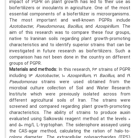
impact of PGPR on plant growth has led to their use as
biofertilizers or inoculants in agriculture. One of the most
essential components of a biofertilizer is microorganisms.
The most important and well-known PGPRs include
Azotobacter
,
Pseudomonas
,
Bacillus,
and
Azospirillum
. The
aim of this research was to compare these four groups,
native to Iraninan soils regarding plant growth-promoting
characteristics and to identify superior strains that can be
investigated in future research as biofertilizers. Such a
comparison has not been done in the country on different
groups of PGPR.
Materials and methods:
In this research, 63 strains of PGPR
including 13
Azotobacter
, 10
Azospirillum
, 21
Bacillus,
and 19
Pseudomonas
strains were used obtained from the
microbial culture collection of Soil and Water Research
Institute which were previously isolated across from
different agricultural soils of Iran. The strains were
screened and compared regarding plant growth-promoting
characteristics. The ability of strains to produce auxin
evaluated using Salkowski reagent method at the levels 0
and 50 mg/L L-tryptophan. The siderophore assayed using
the CAS-agar method, calculating the ration of halo-to-
colony diameter. The extracellular polysaccharides (EPS)