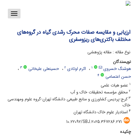
Toggle
vigation
ارزیابی و مقایسه صفات محرک رشدی گیاه در گروه‌های
مختلف باکتری‌های ریزوسفری
نوع مقاله : مقاله پژوهشی
نویسندگان
3
2
1
هوشنگ خسروی
اکرم اوتادی
حسینعلی علیخانی
4
حسن اعتصامی
1
عضو هیات علمی
2
محقق مؤسسه تحقیقات خاک و آب
3
کرج-پردیس کشاورزی و منابع طبیعی دانشگاه تهران-گروه علوم ومهندسی
خاک
4
استادیار علوم خاک دانشگاه تهران
10.22092/SBJ.2025.367286.271
چکیده