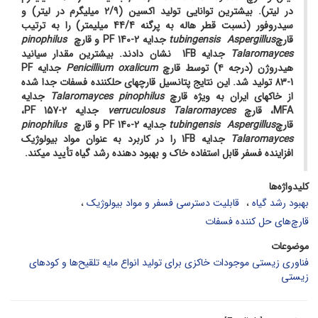
در لیتر). بیشترین توانایی تولید اکسین (۲/۹ میلی­گرم در لیتر) و
سیدروفور (نسبت قطر هاله به پرگنه 44/4 میلی­متر) را به ترتیب
قارچ
tubingensis Aspergillus
جدایه PF 140-2 و قارچ
pinophilus
Talaromayces
جدایه 1FB نشان دادند. بیشترین مقدار سیانید
هیدروژن (درجه ۴) توسط قارچ
Penicillium oxalicum
جدایه PF
83-1 تولید شد. این نتایج پتانسیل قارچ­های حل­کننده فسفات جدا شده
از خاک­های ایران به ویژه قارچ
Talaromayces pinophilus
جدایه
MFA، قارچ
Talaromayces
verruculosus
جدایه PF 157-2،
قارچ
tubingensis Aspergillus
جدایه PF 140-2 و قارچ
pinophilus
Talaromayces
جدایه 1FB را در کاربرد به عنوان مواد بیولوژیک
افزاینده فسفر قابل استفاده خاک و بهبود دهنده رشد گیاه تأیید می­کند.
کلیدواژه‌ها
بهبود رشد گیاه
قابلیت دسترسی فسفر و مواد بیولوژیک
قارچ‌های حل کننده فسفات
موضوعات
فناوری زیستی موجودات خاکزی برای تولید انواع مایه تلقیح‌ها و کودهای
زیستی