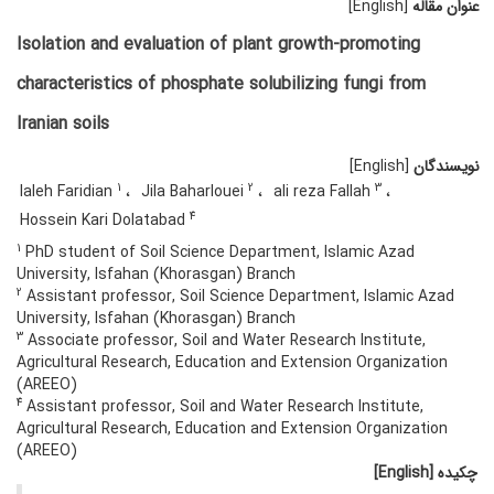
عنوان مقاله
[English]
Isolation and evaluation of plant growth-promoting
characteristics of phosphate solubilizing fungi from
Iranian soils
نویسندگان
[English]
1
2
3
laleh Faridian
Jila Baharlouei
ali reza Fallah
4
Hossein Kari Dolatabad
1
PhD student of Soil Science Department, Islamic Azad
University, Isfahan (Khorasgan) Branch
2
Assistant professor, Soil Science Department, Islamic Azad
University, Isfahan (Khorasgan) Branch
3
Associate professor, Soil and Water Research Institute,
Agricultural Research, Education and Extension Organization
(AREEO)
4
Assistant professor, Soil and Water Research Institute,
Agricultural Research, Education and Extension Organization
(AREEO)
چکیده
[English]