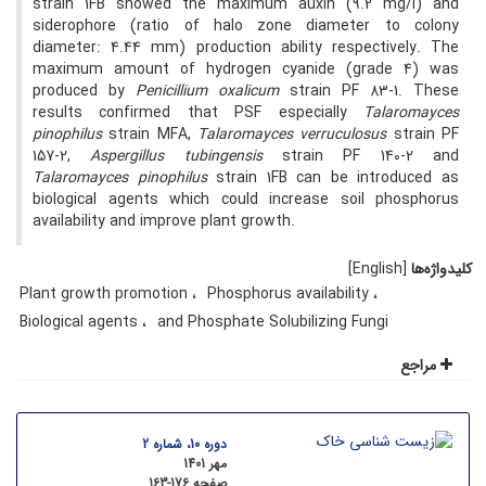
strain 1FB showed the maximum auxin (9.2 mg/l) and
siderophore (ratio of halo zone diameter to colony
diameter: 4.44 mm) production ability respectively. The
maximum amount of hydrogen cyanide (grade 4) was
produced by
Penicillium oxalicum
strain PF 83-1. These
results confirmed that PSF especially
Talaromayces
pinophilus
strain MFA,
Talaromayces
verruculosus
strain PF
157-2,
Aspergillus tubingensis
strain PF 140-2
and
Talaromayces
pinophilus
strain 1FB can be introduced as
biological agents which could increase soil phosphorus
availability and improve plant growth.
کلیدواژه‌ها
[English]
‌‌Plant growth promotion
Phosphorus availability
Biological agents
and Phosphate Solubilizing Fungi
مراجع
دوره 10، شماره 2
مهر 1401
صفحه
163-176