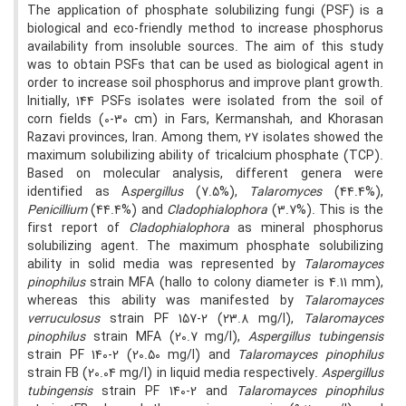
The application of phosphate solubilizing fungi (PSF) is a
biological and eco-friendly method to increase phosphorus
availability from insoluble sources. The aim of this study
was to obtain PSFs that can be used as biological agent in
order to increase soil phosphorus and improve plant growth.
Initially, 144 PSFs isolates were isolated from the soil of
corn fields (0-30 cm) in Fars, Kermanshah, and Khorasan
Razavi provinces, Iran. Among them, 27 isolates showed the
maximum solubilizing ability of tricalcium phosphate (TCP).
Based on molecular analysis, different genera were
identified as A
spergillus
(7.5%),
Talaromyces
(44.4%),
Penicillium
(44.4%) and
Cladophialophora
(3.7%). This is the
first report of
Cladophialophora
as mineral phosphorus
solubilizing agent. The maximum phosphate solubilizing
ability in solid media was represented by
Talaromayces
pinophilus
strain MFA (hallo to colony diameter is 4.11 mm),
whereas this ability was manifested by
Talaromayces
verruculosus
strain PF 157-2 (23.8 mg/l),
Talaromayces
pinophilus
strain MFA (20.7 mg/l),
Aspergillus tubingensis
strain PF 140-2
(20.50 mg/l) and
Talaromayces
pinophilus
strain FB (20.04 mg/l) in liquid media respectively.
Aspergillus
tubingensis
strain PF 140-2
and
Talaromayces
pinophilus