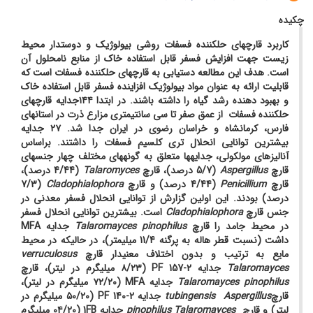
چکیده
کاربرد قارچ­های حل­کننده فسفات روشی بیولوژیک و دوست­دار محیط
زیست جهت افزایش فسفر قابل استفاده خاک از منابع نامحلول آن
است. هدف این مطالعه دستیابی به قارچ­های حل­کننده فسفات است که
قابلیت ارائه به عنوان مواد بیولوژیک افزاینده فسفر قابل استفاده خاک
و بهبود دهنده رشد گیاه را داشته باشند. در ابتدا ۱۴۴جدایه قارچ­های
حل­کننده فسفات از عمق صفر تا سی سانتی­متری مزارع ذرت در استان­های
فارس، کرمانشاه و خراسان رضوی در ایران جدا شد. ۲۷ جدایه
بیشترین توانایی انحلال تری کلسیم فسفات را داشتند. براساس
آنالیزهای مولکولی، جدایه­ها متعلق به گونه­های مختلف چهار جنس­های
قارچ
Aspergillus
(5/7 درصد)، قارچ
Talaromyces
(4/44 درصد)،
قارچ
Penicillium
(4/44 درصد) و قارچ
Cladophialophora
(7/3
درصد) بودند. این اولین گزارش از توانایی انحلال فسفر معدنی در
جنس قارچ
Cladophialophora
است. بیشترین توانایی انحلال فسفر
در محیط جامد را قارچ
Talaromayces pinophilus
جدایه MFA
داشت (نسبت قطر هاله به پرگنه 11/4 میلی­متر)، در حالیکه در محیط
مایع به ترتیب و بدون اختلاف معنی­دار قارچ
verruculosus
Talaromayces
جدایه PF 157-2 (۸/۲۳ میلی­گرم در لیتر)، قارچ
Talaromayces pinophilus
جدایه MFA (۷۲/۲۰ میلی­گرم در لیتر)،
قارچ
tubingensis Aspergillus
جدایه PF 140-2 (۵۰/۲۰ میلی­گرم در
لیتر) و قارچ
pinophilus
Talaromayces
جدایه 1FB (۰۴/۲۰ میلی­گرم