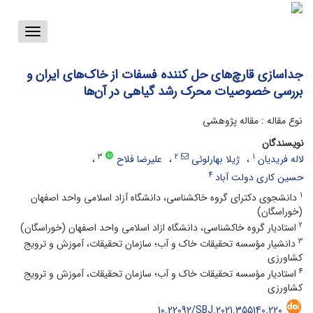
Toggle
vigation
جداسازی قارچ‌های حل کننده فسفات از خاک‌های ایران و
بررسی خصوصیات محرک رشد گیاهی در آن‌ها
نوع مقاله : مقاله پژوهشی
نویسندگان
3
2
1
لاله فریدیان
ژیلا بهارلوئی
علیرضا فلاح
4
حسین کاری دولت آباد
1
دانشجوی دکترای گروه خاکشناسی، دانشگاه آزاد اسلامی واحد اصفهان
(خوراسگان)
2
استادیار گروه خاکشناسی، دانشگاه ازاد اسلامی واحد اصفهان (خوراسگان)
3
دانشیار مؤسسه تحقیقات خاک و آب؛ سازمان تحقیقات، آموزش و ترویج
کشاورزی
4
استادیار مؤسسه تحقیقات خاک و آب؛ سازمان تحقیقات، آموزش و ترویج
کشاورزی
10.22092/SBJ.2021.355140.220